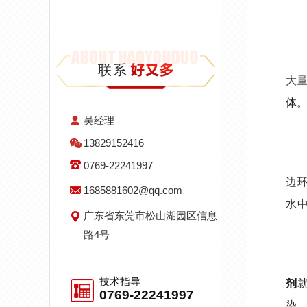
联系
大
体
吴经理
13829152416
0769-22241997
边
1685881602@qq.com
水
广东省东莞市松山湖园区信息
路4号
技术指导
剂
0769-22241997
染