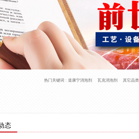
热门关键词 :
道康宁消泡剂
瓦克消泡剂
其它品类
动态