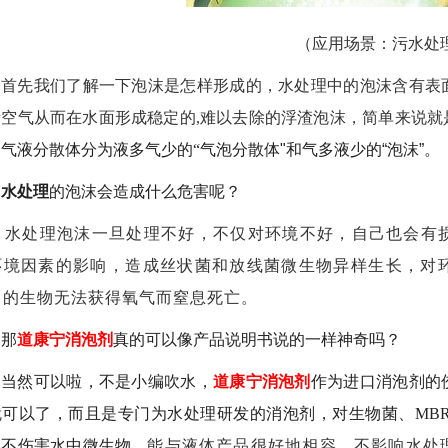
（应用场景：污水处
首先我们了解一下泡沫是怎样形成的，水处理中的泡沫含有表
量空气从而在水面形成稳定的
,
难以去除的浮渣泡沫，简单来说就
。气液分散体分为液多气少的
“
气泡分散体
"
和气多液少的
“
泡沫
”
。
水处理
的泡沫会造成什么危害呢？
水处理泡沫一旦处理不好，不仅对环境不好，自己也会有
环境因素的影响，造成丝状菌和放线菌微生物异样生长
，
对
中的生物无法获得氧气而窒息死亡。
那
道康宁消泡剂
真的可以像产品说明书说的一样神奇吗？
当然可以啦，不是小编吹水，
道康宁消泡剂
作为进口消泡剂的
就可以了，而且是专门为水处理研发的消泡剂，
对生物菌、
MB
，不伤害水中微生物
，
能与液体产品很好地相容，不影响水处