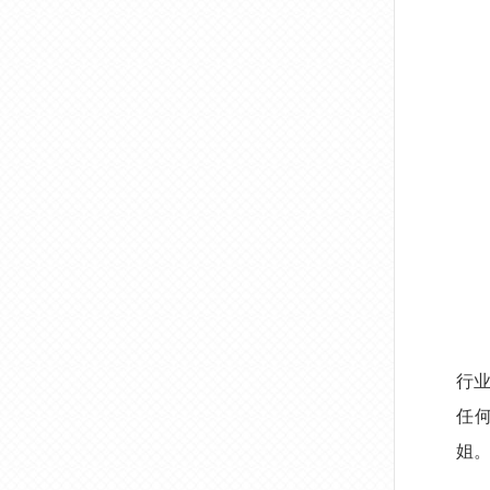
行
任
姐