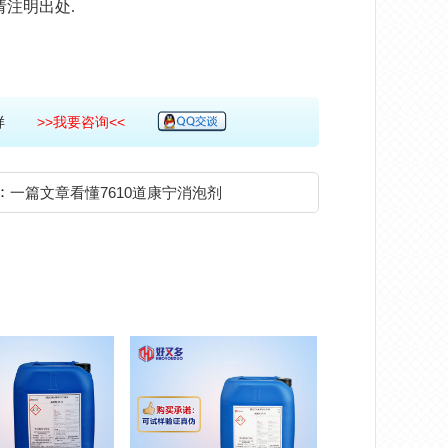
请注明出处.
费拿样
>>我要咨询<<
：
一篇文章看懂7610道康宁消泡剂