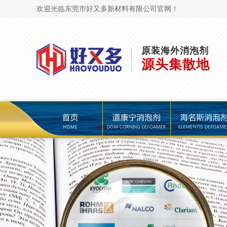
欢迎光临东莞市好又多新材料有限公司官网！
原装海外消泡剂
源头集散地
页
道康宁消泡剂
海名斯消泡剂
陶氏消泡剂