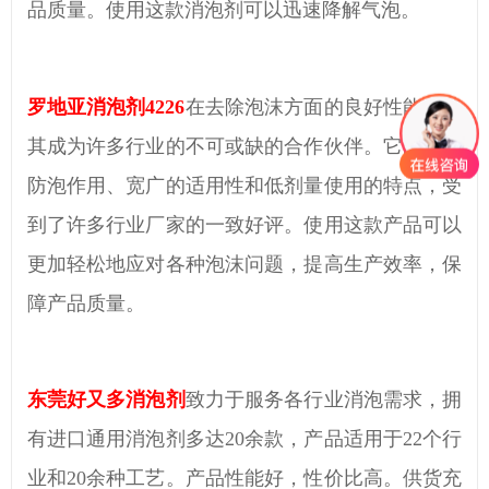
品质量。使用
这款消泡剂
可以迅速降解
气泡
。
罗地亚消泡剂
4226
在
去除
泡沫方面的
良好
性能，使
其成为许多行业的不可或缺的合作伙伴。它的
良好
防泡作用、
宽广
的适用性和低剂量使用的特点，
受
到了许多行业厂家的一致好评
。
使用这款产品
可以
更加轻松地应对各种泡沫问题，提高生产效率，保
障产品质量。
东莞好又多消泡剂
致力于服务各行业消泡需求，拥
有进口通用消泡剂多达
20余款，产品适用于
22
个行
业和
20
余种工艺。产品性能好，性价比高。供货充