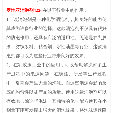
罗地亚消泡剂
4226
在以下行业中的作用：
1、
该消泡剂
是一种化学消泡剂，其
良好
的能力使
其成为许多行业的
选择
。这款消泡剂不仅具有
很好
的防泡作用，还具有广泛的适用性。无论是在乳胶
漆、纺织浆料、粘合剂、
水性
油墨
等行业
，
这款消
泡剂
都可以为这些行业带来良好的效果。
2、
在
乳胶漆工业
中的应用，可以帮助解决许多生
产过程中的泡沫问题。在
调漆、研磨
等
生产
过程
中，常常会产生大量的泡沫。而这些泡沫会影响反
应的均匀性以及产品的质量。使用
这款消泡剂
可以
有效地
去除
这些泡沫。其独特的化学配方使其在小
剂量下即可发挥出强大的消泡效果，将泡沫迅速降