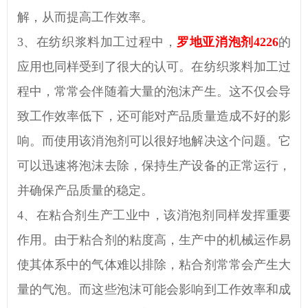
解，从而提高工作效率。
3
、
在纺织浆料
加工过程
中，
罗地亚消泡剂
4226
的
应用也同样受到了
很大
的认可。在纺织浆料
加工过
程
中，常常会伴随着大量的泡沫产生。这不仅会导
致工作效率低下，还可能对产品质量造成不
好的
影
响。而使用
该消泡剂
可以很好地解决这个问题。它
可以迅速将泡沫
去除
，保持生产设备的正常运行，
并确保产品质量的稳定。
4
、
在
粘合剂生产工业
中，
该消泡剂
同样发挥重要
作用。
由于粘合剂的粘度高，生产中的机械运作易
使其体系中的气体难以排除，粘合剂
常常会产生大
量的
气泡
。而这些泡沫可能会影响到工作效率和成