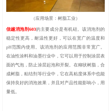
（应用场景：树脂工业）
信越消泡剂
603
的主要成分是
有机硅
。
该消泡剂
的
稳定性更高，耐温性更好，可以在
宽广
的温度和
pH范围内使用
。
该消泡剂
的应用范围非常
宽广
。
在
油性
涂料和
油墨
行业中，它可以用于控制涂层表
面的气泡，防止涂层起泡和开裂。
在
糊状树脂，合
成树脂，粘结剂
等行业中，它在高粘度体系中也能
保持良好的消泡效果，并且对产品性能影响小，用
量低。