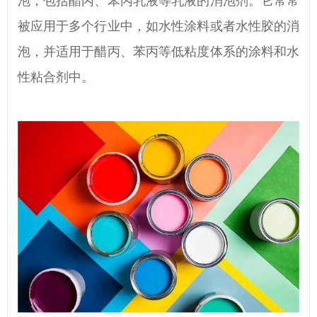
泡，包括醋丙、苯丙乳液等
乳液的消泡剂
。它常常
被应用于
多
个行业中，如水性涂料或者水性胶的消
泡
，
并
适用于醋丙、苯丙等低粘度体系的涂料和水
性粘合剂中。