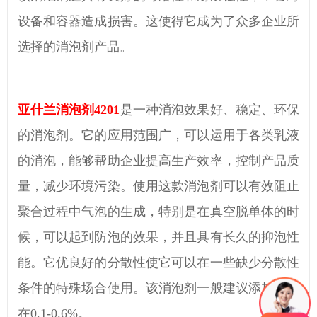
设备和容器造成损害。这使得它成为了众多企业
所
选择
的消泡剂
产品
。
亚什兰消泡剂
4201
是一种
消泡效果好
、稳定、环保
的消泡剂。它的应用
范围广
，
可以运用于
各类乳液
的消泡
，
能够帮助企业提高生产效率，控制产品质
量，减少环境污染。
使用这款消泡剂
可以有效阻止
聚合过程中气泡
的
生成，特别是在真空脱单体的时
候，
可以起到防泡的效果，并且具有长久的抑泡性
能。
它优
良好
的分散性使它可以在一些缺少分散性
条件的特殊场合使用。
该消泡剂
一般建议添加量是
在
0.1-0.6%
。