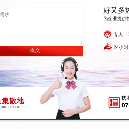
好又多
为企业提供
专人一
24小
技
头集散地
07
RIBUTION CENTER