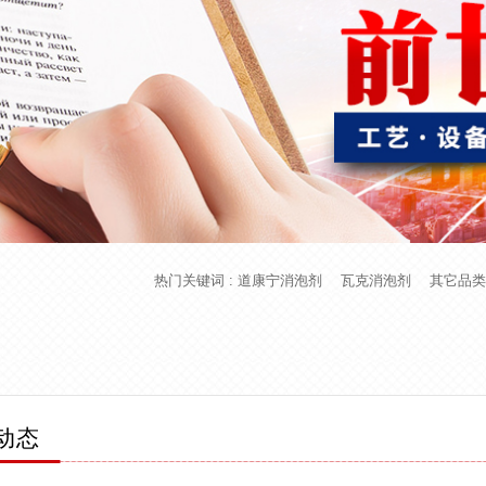
热门关键词 :
道康宁消泡剂
瓦克消泡剂
其它品类
动态