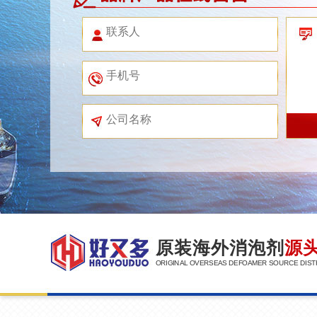
原装海外消泡剂
源
ORIGINAL OVERSEAS DEFOAMER SOURCE DIST