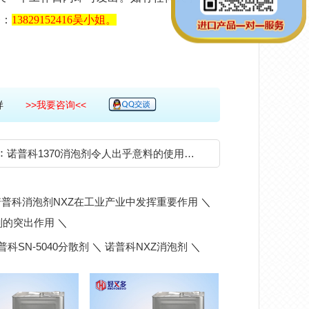
务：
13829152416
吴小姐。
费拿样
>>我要咨询<<
：
诺普科1370消泡剂令人出乎意料的使用效果
诺普科消泡剂NXZ在工业产业中发挥重要作用
＼
剂的突出作用
＼
普科SN-5040分散剂
＼
诺普科NXZ消泡剂
＼