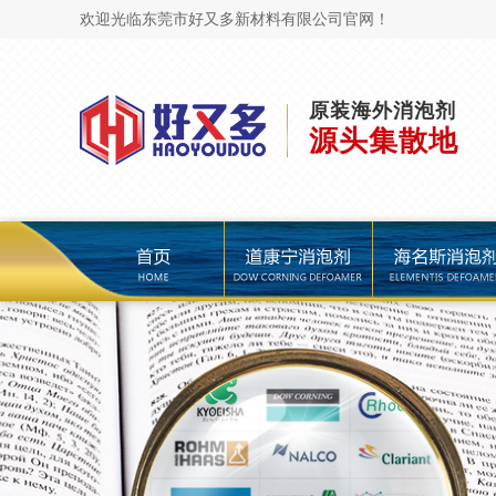
欢迎光临东莞市好又多新材料有限公司官网！
原装海外消泡剂
源头集散地
页
道康宁消泡剂
海名斯消泡剂
陶氏消泡剂