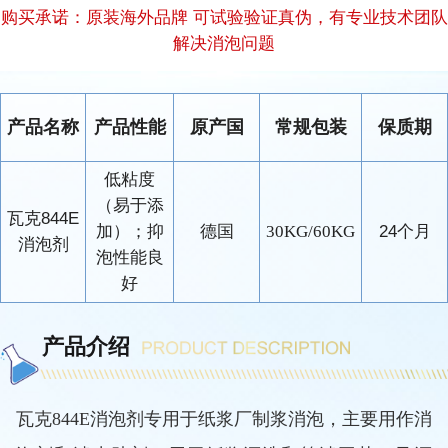
购买承诺：原装海外品牌 可试验验证真伪，有专业技术团队
解决消泡问题
产品名称
产品性能
原产国
常规包装
保质期
低粘度
（易于添
瓦克844E
加）；抑
德国
30KG/60KG
24个月
消泡剂
泡性能良
好
产品介绍
瓦克
844E消泡剂专用于纸浆厂制浆消泡，主要用作消