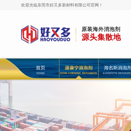
欢迎光临东莞市好又多新材料有限公司官网！
原装海外消泡剂
源头集散地
页
道康宁消泡剂
海名斯消泡剂
陶氏消泡剂