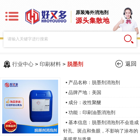
原装海外消泡剂
源头集散地
返回
行业中心
>
印刷材料
>
脱墨剂
▪ 产品名称：脱墨剂消泡剂
▪ 品牌产地：美国
▪ 成分：改性聚醚
▪ 功能：印刷油墨消泡剂
▪ 基本信息：脱墨剂消泡剂不会造成
针孔、斑点和鱼眼，不影响了涂布的
美观度与质量。