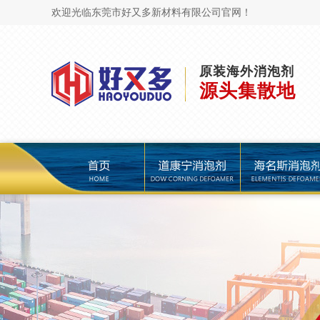
欢迎光临东莞市好又多新材料有限公司官网！
原装海外消泡剂
源头集散地
页
道康宁消泡剂
海名斯消泡剂
陶氏消泡剂