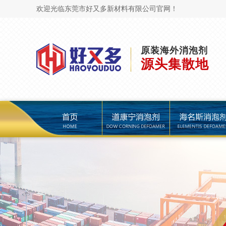
欢迎光临东莞市好又多新材料有限公司官网！
原装海外消泡剂
源头集散地
页
道康宁消泡剂
海名斯消泡剂
陶氏消泡剂