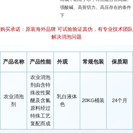
强酸碱、高剪切力、高压存在的条件
下
购买承诺：原装海外品牌 可试验验证真伪，有专业技术团队
解决消泡问题
产品名称
产品性能
外观
常规包装
保质期
农业消泡
剂由含特
殊改性聚
农业消泡
乳白液体
醚及含氟
20KG桶装
24个月
剂
色
原料经过
特殊工艺
复配而成