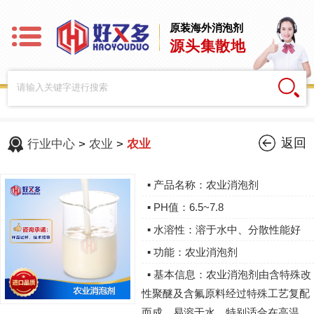
原装海外消泡剂
源头集散地
返回
行业中心
>
农业
>
农业
▪ 产品名称：农业消泡剂
▪ PH值：6.5~7.8
▪ 水溶性：溶于水中、分散性能好
▪ 功能：农业消泡剂
▪ 基本信息：农业消泡剂由含特殊改
性聚醚及含氟原料经过特殊工艺复配
而成，易溶于水，特别适合在高温、