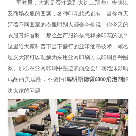
平时里，大家是否注意到大街上那些广告牌以
及商场衣服的图案，各种
印花
款式都有。当你每天
穿着不同图案的衣服时别人都会夸你说：你今天的
衣服真好看呀！那么生产服饰是怎样来印花的呢？
这里给大家科普下当下
盛行
的丝印油墨技术，顾名
思义大家可以理解为采用丝网印刷方式印刷各种图
案。那么在丝网印刷中墨迹表面总会出现泡沫影响
成品的美观性，不要怕
海明斯徳谦
消泡剂
解
!
6800
决大家的问题。