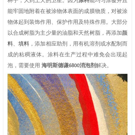
杯子，大到上天的卫星。因为
涂料
能均匀涂覆并且
能牢固地附着在被涂物体表面的成膜物质，对被涂
物体起到装饰作用、保护作用及特殊作用。大部分
以合成树脂为主少量的油脂和天然树脂
，
再
添加
颜
料
、
填料
，添加相应助剂，用有机溶剂或水配制而
成的粘稠液体。
涂料在生产过程中难免会出现起
泡，需要使用
海明斯德谦
消泡剂
解决。
6800