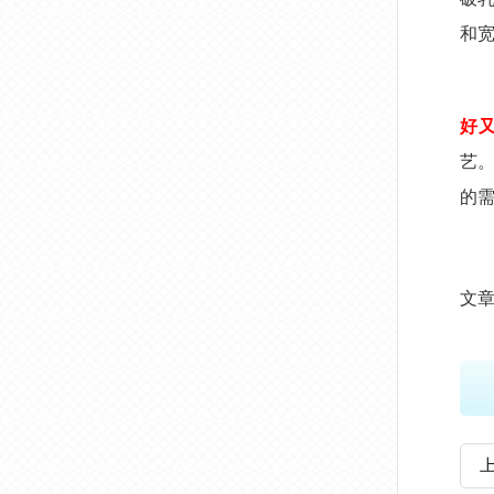
和
好
艺
的
文