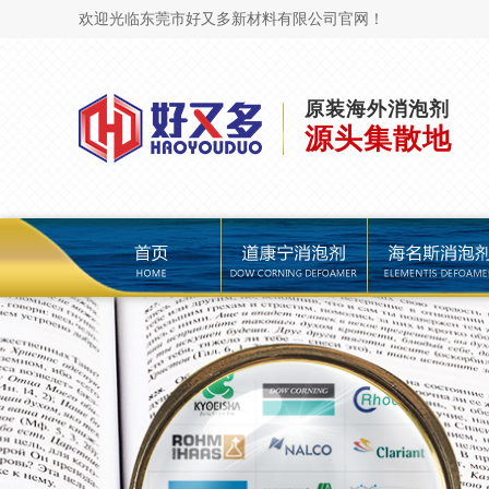
欢迎光临东莞市好又多新材料有限公司官网！
原装海外消泡剂
源头集散地
页
道康宁消泡剂
海名斯消泡剂
陶氏消泡剂