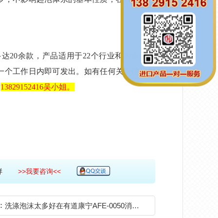
多达
20余款，产品适用于
22
个行业和
20
余种工
一个工作日内即可发出。如有任何关于消泡剂
：
13829152416
吴小姐。
费拿样
>>我要咨询<<
：
洗涤泡沫太多好在有道康宁AFE-0050消泡剂