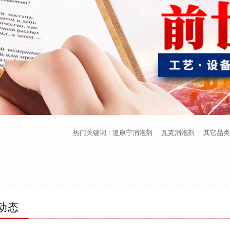
热门关键词 :
道康宁消泡剂
瓦克消泡剂
其它品类
动态