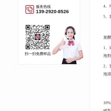
4
服务热线
139-2920-8526
5、
发
1、
扫一扫免费样品
泡
2、
泡
1
破