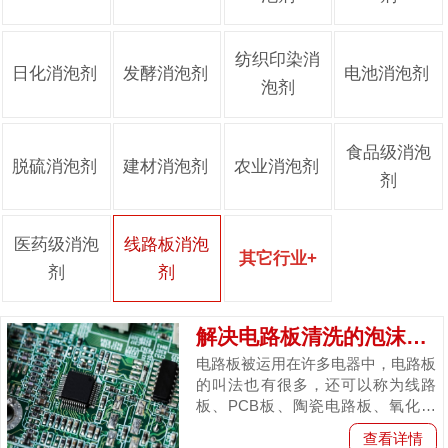
纺织印染消
日化消泡剂
发酵消泡剂
电池消泡剂
泡剂
食品级消泡
脱硫消泡剂
建材消泡剂
农业消泡剂
剂
医药级消泡
线路板消泡
其它行业+
剂
剂
解决电路板清洗的泡沫用蓝星C585消泡剂呀
电路板被运用在许多电器中，电路板
的叫法也有很多，还可以称为线路
板、PCB板、陶瓷电路板、氧化铝
陶瓷电路板、PCB、铝基板、高频
查看详情
板印刷电路板等等。电路板的主要功