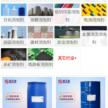
纺织印染消泡
日化消泡剂
发酵消泡剂
剂
电池消泡剂
金属清洗消泡
脱硫消泡剂
建材消泡剂
农业消泡剂
剂
其它行业+
采矿消泡剂
线路板消泡剂