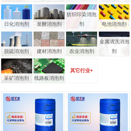
纺织印染消泡
日化消泡剂
发酵消泡剂
剂
电池消泡剂
金属清洗消泡
脱硫消泡剂
建材消泡剂
农业消泡剂
剂
其它行业+
采矿消泡剂
线路板消泡剂