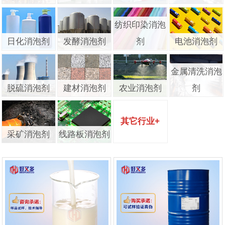
纺织印染消泡
日化消泡剂
发酵消泡剂
剂
电池消泡剂
金属清洗消泡
脱硫消泡剂
建材消泡剂
农业消泡剂
剂
其它行业+
采矿消泡剂
线路板消泡剂