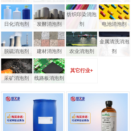
纺织印染消泡
日化消泡剂
发酵消泡剂
剂
电池消泡剂
金属清洗消泡
脱硫消泡剂
建材消泡剂
农业消泡剂
剂
其它行业+
采矿消泡剂
线路板消泡剂