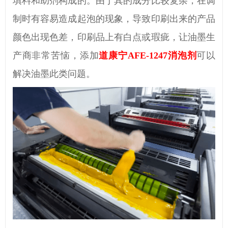
填料和助剂构成的。
由于其的
成分比较复杂，在调
制时有容易造成起泡的现象
，
导致
印刷出来的产品
颜色
出现色差
，印刷品上有白点或瑕疵
，
让油墨生
产商非常苦恼，添加
道康宁AFE-1247消泡剂
可以
解决油墨此类问题。