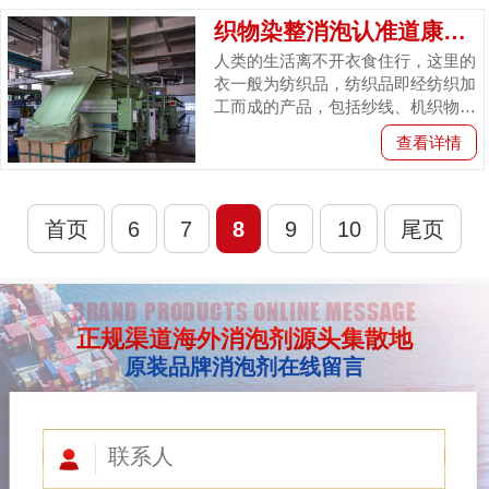
消...
织物染整消泡认准道康宁AFE-3168消泡...
人类的生活离不开衣食住行，这里的
衣一般为纺织品，纺织品即经纺织加
工而成的产品，包括纱线、机织物、
编织物等，分为梭织布和针织布两大
查看详情
类，在纺织品生产和制造的多个环
节...
首页
6
7
8
9
10
尾页
BRAND PRODUCTS ONLINE MESSAGE
正规渠道海外消泡剂源头集散地
原装品牌消泡剂在线留言