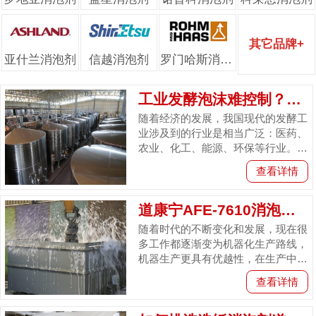
其它品牌+
亚什兰消泡剂
信越消泡剂
罗门哈斯消泡剂
工业发酵泡沫难控制？试试道康宁ACP-00...
随着经济的发展，我国现代的发酵工
业涉及到的行业是相当广泛：医药、
农业、化工、能源、环保等行业。工
业发酵通常是利用生物体的生命活动
查看详情
所生成的酶，对无机或有机的原料
进...
道康宁AFE-7610消泡剂在金属清洗中不...
随着时代的不断变化和发展，现在很
多工作都逐渐变为机器化生产路线，
机器生产更具有优越性，在生产中需
要定期保持机器的整洁，所以需要进
查看详情
行工业清洗，但工业清洗中钢板和
油...