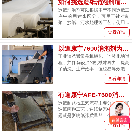
如何挑选造纸消泡剂道康宁AFE-7600消...
造纸消泡剂可以根据用于不同造纸工
序中的用途来区分，可用于针对制
浆、抄纸、污水处理等工艺，使用消
泡剂能有效控制纸浆、泡沫溢流和提
查看详情
高抄纸质量，在不同的工艺中对于消
泡...
以道康宁7600消泡剂为例解析工业清洗如何...
工业清洗通常是机械化、连续化的过
程，并伴有较强的机械冲刷力，提高
了清洗、生产效率，但也易导致泡沫
的产生；工业清洗中使用工业清洗
查看详情
剂，其含有多种表面活性剂，伴随机
械...
有道康宁AFE-7600消泡剂再多的制浆造...
造纸制浆按工艺流程主要分为制浆和
造纸两种工艺，造纸制浆中的泡沫问
题就是影响纸张质量的一个重要的因
素之一，在造纸制浆工艺中，不得不
查看详情
进行消泡，虽然在整个造纸工业中