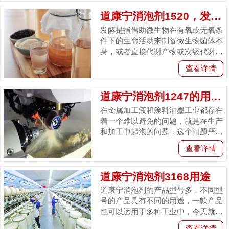
问...
道康宁消泡剂1520，发酵工艺消泡救星
发酵是指借助微生物在有氧或无氧条
件下的生命活动来制备微生物菌体本
身，或者直接代谢产物或次级代谢产
物的过程。发酵在食品工业、生物和
查看详情
化学工业中应用广。受机械运动、
培...
道康宁消泡剂1247的用途介绍
在金属加工液和涂料油墨工业都存在
着一个难以避免的问题，就是在生产
和加工中起泡的问题，这个问题严重
影响到这两个工序生产加工的进度，
查看详情
道康宁消泡剂1247设计用于解决...
道康宁消泡剂3168用途
道康宁消泡剂的产品型号多，不同型
号的产品具有不同的用途，一款产品
也可以运用于多种工业中，今天就来
带大家了解一款道康宁常用的消泡剂
查看详情