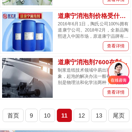
产品：道康宁消泡剂3168，这款...
道康宁消泡剂价格受什么因素
2016年6月1日，陶氏公司100%拥有
道康宁公司。2018年2月，全新品陶
熙进入中国市场，原道康宁品牌有机
硅产品逐步转移至陶熙品牌产品线
查看详情
下，道康宁正式改名为陶...
道康宁消泡剂7600在制浆造纸技术中不可或...
制浆造纸技术领域中易出现起泡的现
象，起泡的解决办法一般有两种，分
别是物理法和化学法两种，常说的添
加消泡剂就是化学法的一种，道康宁
查看详情
消泡剂7600用于制浆造纸中具有...
首页
9
10
11
12
13
尾页