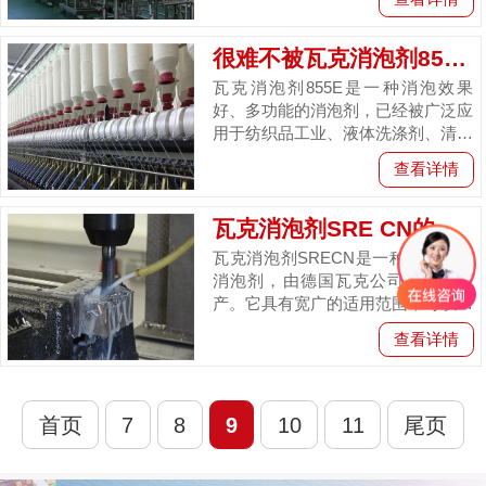
中常常无法避免地产生，阻碍着美味
的...
很难不被瓦克消泡剂855E的良好性能特点吸...
瓦克消泡剂855E是一种消泡效果
好、多功能的消泡剂，已经被广泛应
用于纺织品工业、液体洗涤剂、清洁
洗涤剂等工业，该消泡剂是一款水性
查看详情
有机硅消泡剂，在使用中具有多种
良...
瓦克消泡剂SRE CN的优势分析
瓦克消泡剂SRECN是一种高性能的
消泡剂，由德国瓦克公司研发和生
产。它具有宽广的适用范围，可以应
用于各种工业领域，包括金属切削
查看详情
液、减水剂、农用化学品、清洁剂、
石...
首页
7
8
9
10
11
尾页