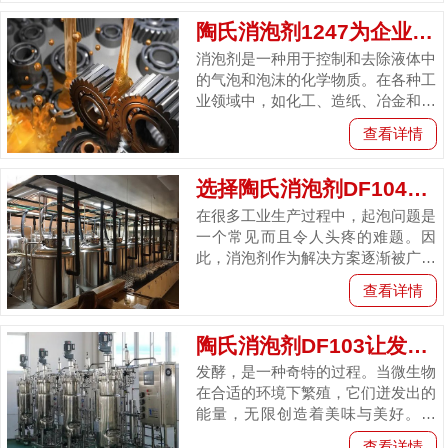
陶氏消泡剂1247为企业创造更高的价值
消泡剂是一种用于控制和去除液体中
的气泡和泡沫的化学物质。在各种工
业领域中，如化工、造纸、冶金和食
品加工等，消泡剂都被更广的应用。
查看详情
陶氏消泡剂1247是一种低用量下...
选择陶氏消泡剂DF104稳赚不亏
在很多工业生产过程中，起泡问题是
一个常见而且令人头疼的难题。因
此，消泡剂作为解决方案逐渐被广泛
使用。陶氏消泡剂DF104是一种高温
查看详情
发酵消泡剂，旨在快速解决起泡问...
陶氏消泡剂DF103让发酵过程更顺畅
发酵，是一种奇特的过程。当微生物
在合适的环境下繁殖，它们迸发出的
能量，无限创造着美味与美好。但
是，就像大海上的浪花，泡沫在发酵
查看详情